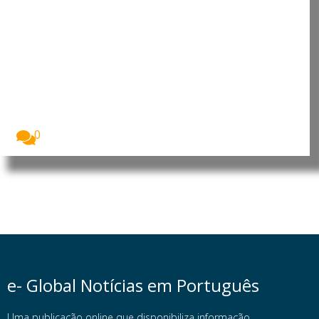
Angola: Parlamento promove
debate sobre o contributo da
mulher africana para o
desenvolvimento
A Assembleia Nacional de Angola assinalou o Dia...
0
e- Global Notícias em Português
Uma publicação online que disponibiliza informação