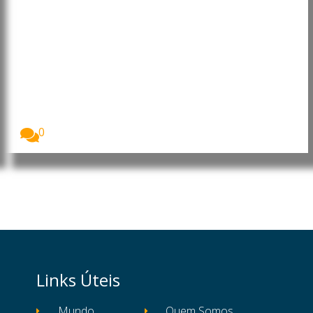
Angola: João Lourenço faz
alterações em cargos da
Administração Central do Estado
O Presidente de Angola, João Lourenço, exonerou e...
0
Links Úteis
Mundo
Quem Somos