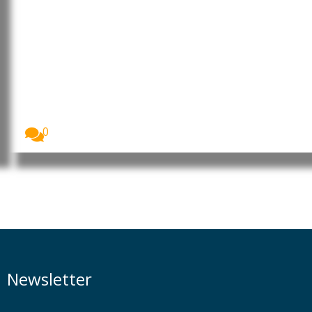
OIT promove emprego jovem e
empreendedorismo em Angola e
na RD Congo
A Organização Internacional do Trabalho (OIT) está
a...
0
Newsletter