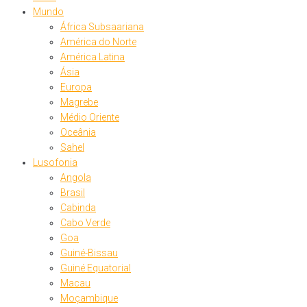
Mundo
África Subsaariana
América do Norte
América Latina
Ásia
Europa
Magrebe
Médio Oriente
Oceânia
Sahel
Lusofonia
Angola
Brasil
Cabinda
Cabo Verde
Goa
Guiné-Bissau
Guiné Equatorial
Macau
Moçambique