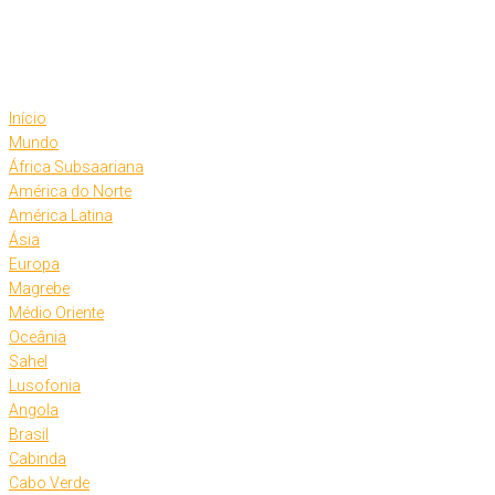
Skip
to
content
Início
Mundo
África Subsaariana
América do Norte
América Latina
Ásia
Europa
Magrebe
Médio Oriente
Oceânia
Sahel
Lusofonia
Angola
Brasil
Cabinda
Cabo Verde