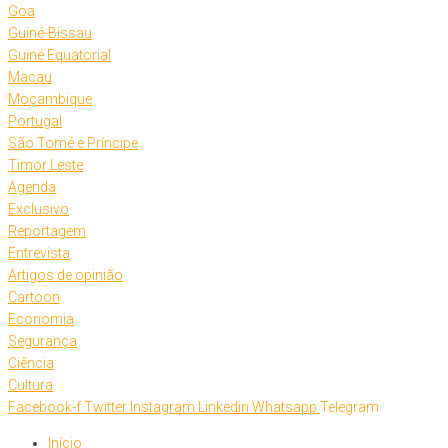
Goa
Guiné-Bissau
Guiné Equatorial
Macau
Moçambique
Portugal
São Tomé e Príncipe
Timor Leste
Agenda
Exclusivo
Reportagem
Entrevista
Artigos de opinião
Cartoon
Economia
Segurança
Ciência
Cultura
Facebook-f
Twitter
Instagram
Linkedin
Whatsapp
Telegram
Início