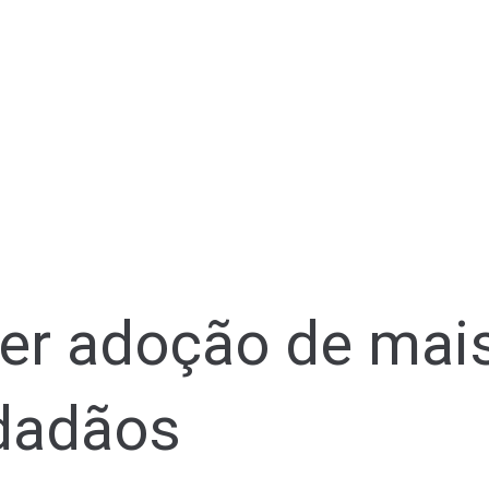
er adoção de mai
idadãos