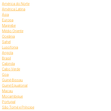
América do Norte
América Latina
Ásia
Europa
Magrebe
Médio Oriente
Oceânia
Sahel
Lusofonia
Angola
Brasil
Cabinda
Cabo Verde
Goa
Guiné-Bissau
Guiné Equatorial
Macau
Moçambique
Portugal
São Tomé e Príncipe