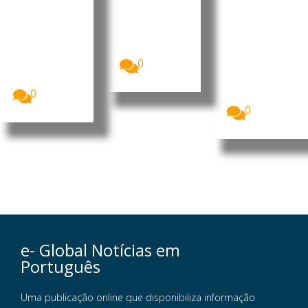
arrecadou
anos de
milhões
8,91 mil
espera
no Porto
milhões de
da Barra
A Starlink
dólares
continua sem
do Dande
(7,75...
autorização
A China vai
0
para iniciar
investir 900
operações...
milhões de
0
dólares...
0
e- Global Notícias em
Português
Uma publicação online que disponibiliza informação