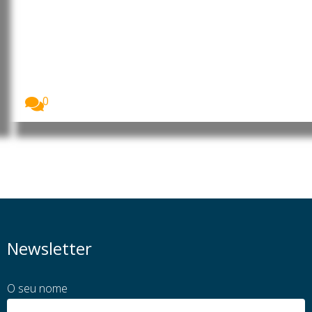
“comprometer” a criatividade
antes de “provocar” mudanças
genéticas, diz neurocientista
luso-brasileiro
Fabiano de Abreu Agrela Rodrigues, neurocientista
luso-brasileiro. Foto:...
0
Newsletter
O seu nome