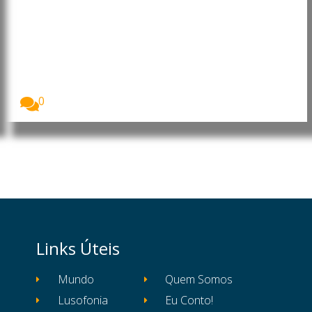
Angola: João Lourenço faz
alterações em cargos da
Administração Central do Estado
O Presidente de Angola, João Lourenço, exonerou e...
0
Links Úteis
Mundo
Quem Somos
Lusofonia
Eu Conto!