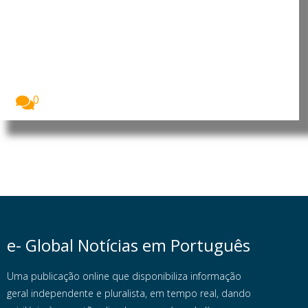
Angola: Parlamento promove
debate sobre o contributo da
mulher africana para o
desenvolvimento
A Assembleia Nacional de Angola assinalou o Dia...
0
e- Global Notícias em Português
Uma publicação online que disponibiliza informação
geral independente e pluralista, em tempo real, dando