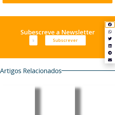
Subescreve a Newsletter
Subscrever
Artigos Relacionados
Filipinas
Brasil e
Macau
alcançam
China
quer
estatuto
avançam
reforçar
de país
para
papel de
de
acordo
ponte