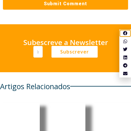
Subescreve a Newsletter
Subscrever
Artigos Relacionados
OIT
Angola:
Angola
promove
Moxico
aprova
emprego
Leste
lei que
jovem e
recebe
criminali