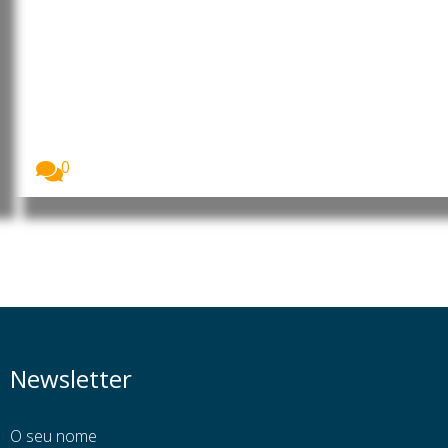
Angola arrecada 7,75 mil
milhões de euros com venda de
petróleo
Angola arrecadou 8,91 mil milhões de dólares (7,75...
0
Newsletter
O seu nome