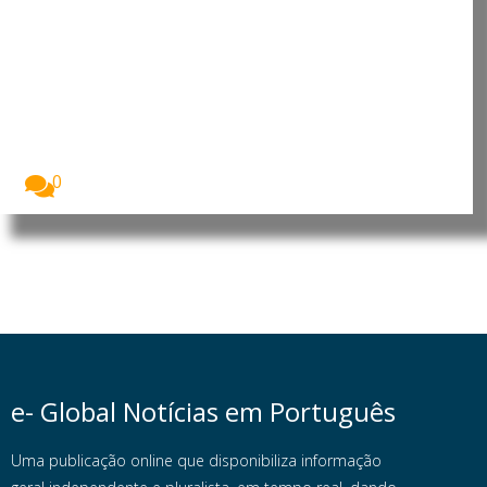
Estudo aponta sono como
principal fator para o sucesso
escolar dos adolescentes
A qualidade do sono tem um impacto mais...
0
e- Global Notícias em Português
Uma publicação online que disponibiliza informação