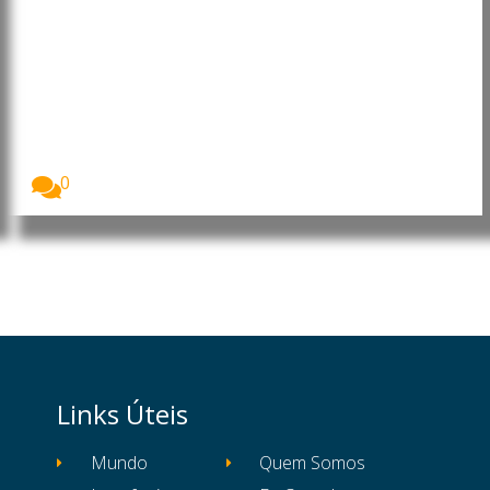
Starlink continua sem licença
para operar em Angola após três
anos de espera
A Starlink continua sem autorização para iniciar
operações...
0
Links Úteis
Mundo
Quem Somos