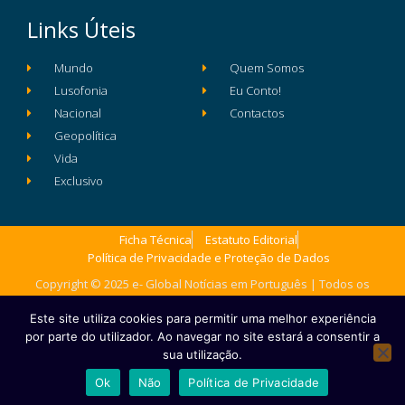
Links Úteis
Mundo
Quem Somos
Lusofonia
Eu Conto!
Nacional
Contactos
Geopolítica
Vida
Exclusivo
Ficha Técnica
Estatuto Editorial
Política de Privacidade e Proteção de Dados
Copyright © 2025 e- Global Notícias em Português | Todos os
direitos reservados
Este site utiliza cookies para permitir uma melhor experiência
por parte do utilizador. Ao navegar no site estará a consentir a
sua utilização.
Ok
Não
Política de Privacidade