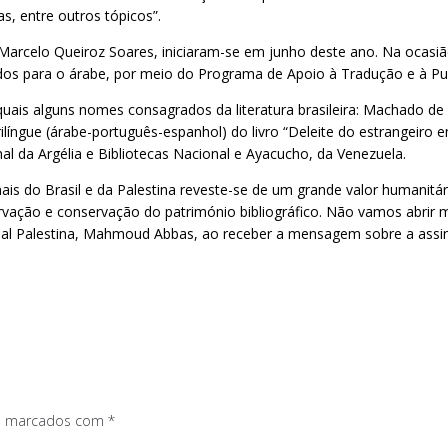
s, entre outros tópicos”.
arcelo Queiroz Soares, iniciaram-se em junho deste ano. Na ocasião,
uzidos para o árabe, por meio do Programa de Apoio à Tradução e à Pub
quais alguns nomes consagrados da literatura brasileira: Machado d
língue (árabe-português-espanhol) do livro “Deleite do estrangeiro
al da Argélia e Bibliotecas Nacional e Ayacucho, da Venezuela.
ais do Brasil e da Palestina reveste-se de um grande valor humanitári
ação e conservação do património bibliográfico. Não vamos abrir m
al Palestina, Mahmoud Abbas, ao receber a mensagem sobre a assinat
os marcados com
*