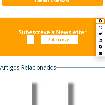
Subescreve a Newsletter
Subscrever
Artigos Relacionados
Brasileira
Consulad
Brasil:
Mariânge
os do
Informali
la Simão
Brasil
dade
nomeada
passam a
avança