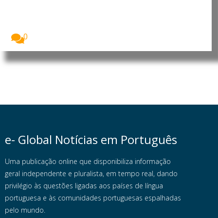
luso-brasileiro
Fabiano de Abreu Agrela Rodrigues, neurocientista
luso-brasileiro. Foto:...
0
e- Global Notícias em Português
Uma publicação online que disponibiliza informação
geral independente e pluralista, em tempo real, dando
privilégio às questões ligadas aos países de língua
portuguesa e às comunidades portuguesas espalhadas
pelo mundo.