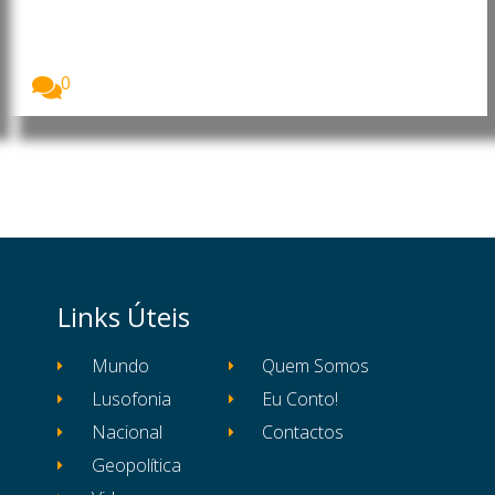
bovina
O ministro da Fazenda, Fernando Haddad, anunciou
que...
0
Links Úteis
Mundo
Quem Somos
Lusofonia
Eu Conto!
Nacional
Contactos
Geopolítica