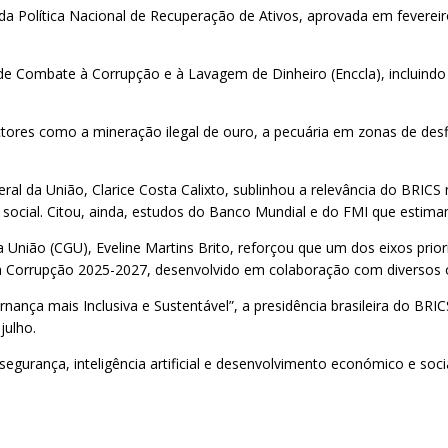
a Política Nacional de Recuperação de Ativos, aprovada em fevereir
l de Combate à Corrupção e à Lavagem de Dinheiro (Enccla), incluind
ctores como a mineração ilegal de ouro, a pecuária em zonas de desf
al da União, Clarice Costa Calixto, sublinhou a relevância do BRICS
social. Citou, ainda, estudos do Banco Mundial e do FMI que estimam
União (CGU), Eveline Martins Brito, reforçou que um dos eixos priori
 Corrupção 2025-2027, desenvolvido em colaboração com diversos ó
ança mais Inclusiva e Sustentável”, a presidência brasileira do BRI
julho.
urança, inteligência artificial e desenvolvimento económico e socia