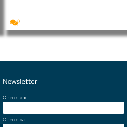
garantias legais
As mulheres representam a esmagadora maioria do
trabalho...
0
Newsletter
O seu nome
O seu email