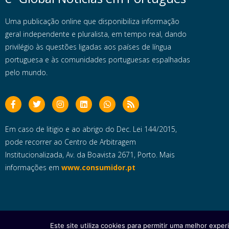
Uma publicação online que disponibiliza informação
geral independente e pluralista, em tempo real, dando
privilégio às questões ligadas aos países de língua
portuguesa e às comunidades portuguesas espalhadas
pelo mundo.
Em caso de litigio e ao abrigo do Dec. Lei 144/2015,
pode recorrer ao Centro de Arbitragem
Institucionalizada, Av. da Boavista 2671, Porto. Mais
informações em
www.consumidor.pt
Este site utiliza cookies para permitir uma melhor experi
Copyright © 2025 e- Global Notícias em Português | Todos os dire