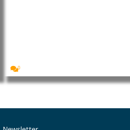
Banco Mundial defende que
Inteligência Artificial pode
acelerar o desenvolvimento das
economias emergentes
A Inteligência Artificial (IA) poderá permitir que os...
0
Newsletter