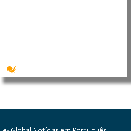
Japão: Primeira-ministra
reafirma política antinuclear em
Hiroshima
O Japão assinalou o 81.º aniversário do
bombardeamento...
0
e- Global Notícias em Português