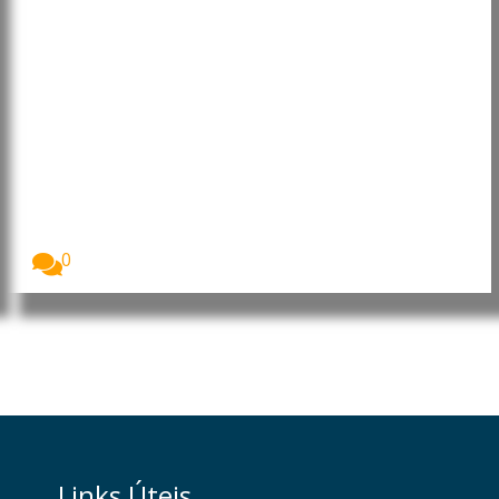
Afeganistão: Desnutrição
infantil atinge níveis
alarmantes, alerta Programa
Mundial de Alimentos
O Programa Mundial de Alimentos (PMA/WFP) alertou
que...
0
Links Úteis