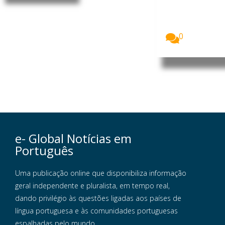
neurocientist
a luso-
brasileiro.
Foto:...
0
e- Global Notícias em
Português
Uma publicação online que disponibiliza informação
geral independente e pluralista, em tempo real,
dando privilégio às questões ligadas aos países de
língua portuguesa e às comunidades portuguesas
espalhadas pelo mundo.