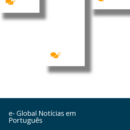
0
ntista
luso-
brasileiro
Fabiano de
Abreu Agrela
Rodrigues,
neurocientist
a luso-
brasileiro.
Foto:...
0
e- Global Notícias em
Português