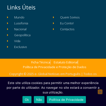
Links Úteis
Mundo
Quem Somos
Lusofonia
Eu Conto!
Nacional
Contactos
Geopolítica
Vida
Exclusivo
Ficha Técnica
Estatuto Editorial
Política de Privacidade e Proteção de Dados
Copyright © 2025 e- Global Notícias em Português | Todos os
direitos reservados
Este site utiliza cookies para permitir uma melhor experiência
por parte do utilizador. Ao navegar no site estará a consentir a
sua utilização.
Ok
Não
Política de Privacidade