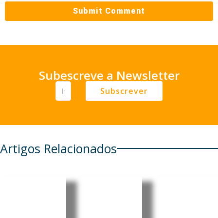
Subescreve a Newsletter
Subscrever
Artigos Relacionados
EUA
Brasil
Brasileira
revogam
acusa
Mariânge
visto da
EUA de
la Simão