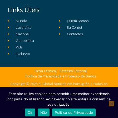
Links Úteis
Mundo
Quem Somos
Lusofonia
Eu Conto!
Nacional
Contactos
Geopolítica
Vida
Exclusivo
Ficha Técnica
Estatuto Editorial
Política de Privacidade e Proteção de Dados
Copyright © 2025 e- Global Notícias em Português | Todos os
direitos reservados
Este site utiliza cookies para permitir uma melhor experiência
por parte do utilizador. Ao navegar no site estará a consentir a
sua utilização.
Ok
Não
Política de Privacidade