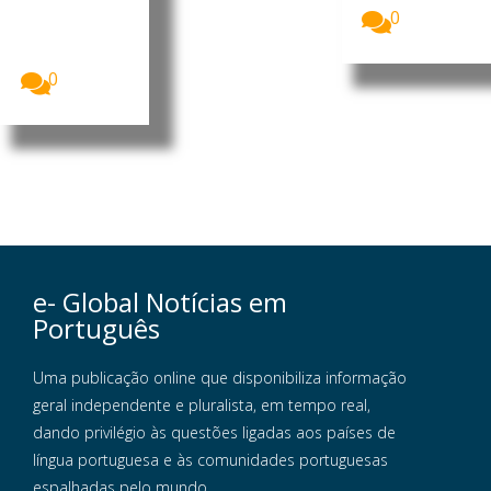
neurocientist
0
a luso-
brasileiro.
Foto:...
0
e- Global Notícias em
Português
Uma publicação online que disponibiliza informação
geral independente e pluralista, em tempo real,
dando privilégio às questões ligadas aos países de
língua portuguesa e às comunidades portuguesas
espalhadas pelo mundo.