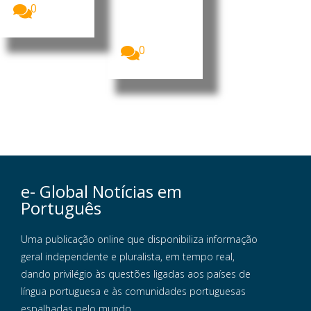
overno do
0
Brasil O
Governo do
Brasil...
0
e- Global Notícias em
Português
Uma publicação online que disponibiliza informação
geral independente e pluralista, em tempo real,
dando privilégio às questões ligadas aos países de
língua portuguesa e às comunidades portuguesas
espalhadas pelo mundo.