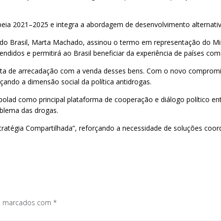
ia 2021–2025 e integra a abordagem de desenvolvimento alternativo s
s do Brasil, Marta Machado, assinou o termo em representação do Mini
idos e permitirá ao Brasil beneficiar da experiência de países como
a de arrecadação com a venda desses bens. Com o novo compromisso
ando a dimensão social da política antidrogas.
olad como principal plataforma de cooperação e diálogo político e
oblema das drogas.
tégia Compartilhada”, reforçando a necessidade de soluções coord
os marcados com
*