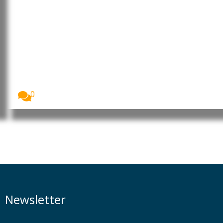
Cultura digital pode
“comprometer” a criatividade
antes de “provocar” mudanças
genéticas, diz neurocientista
luso-brasileiro
Fabiano de Abreu Agrela Rodrigues, neurocientista
luso-brasileiro. Foto:...
0
Newsletter