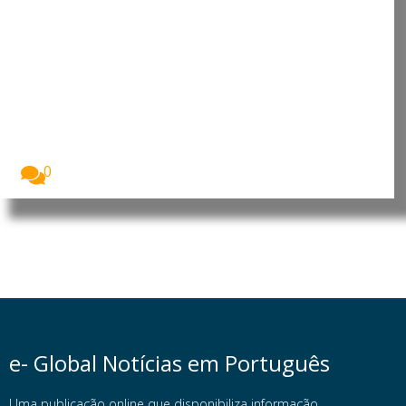
Consulados do Brasil passam a
emitir passaportes através da
Casa da Moeda
Os consulados do Brasil em vários países
começaram...
0
e- Global Notícias em Português
Uma publicação online que disponibiliza informação