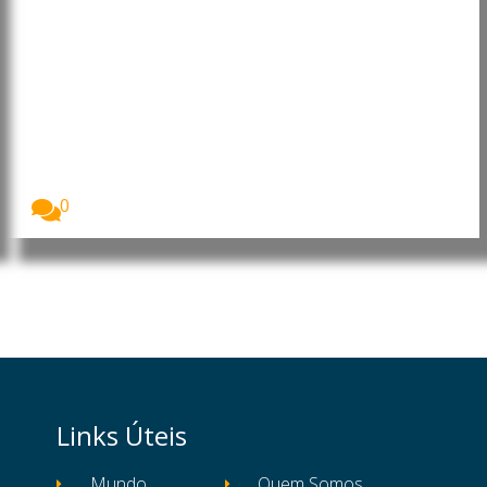
Brasil: Informalidade avança no
Rio de Janeiro, aponta estudo
Foto: Agência Incomparáveis A economia informal
movimenta cerca...
0
Links Úteis
Mundo
Quem Somos