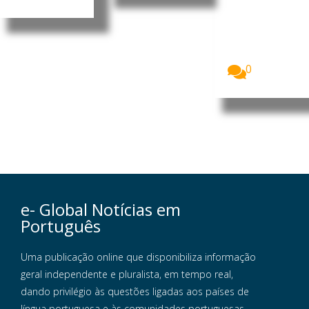
empreended
ores do
distrito de
Namuno,
sul...
0
e- Global Notícias em
Português
Uma publicação online que disponibiliza informação
geral independente e pluralista, em tempo real,
dando privilégio às questões ligadas aos países de
língua portuguesa e às comunidades portuguesas