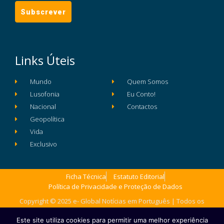
Links Úteis
Mundo
Quem Somos
Lusofonia
Eu Conto!
Nacional
Contactos
Geopolítica
Vida
Exclusivo
Ficha Técnica
Estatuto Editorial
Política de Privacidade e Proteção de Dados
Copyright © 2025 e- Global Notícias em Português | Todos os
direitos reservados
Este site utiliza cookies para permitir uma melhor experiência