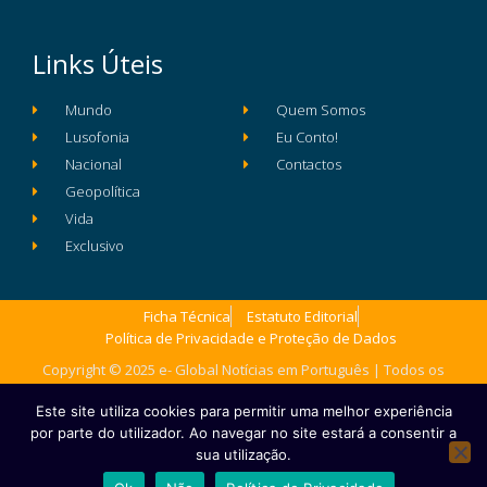
Links Úteis
Mundo
Quem Somos
Lusofonia
Eu Conto!
Nacional
Contactos
Geopolítica
Vida
Exclusivo
Ficha Técnica
Estatuto Editorial
Política de Privacidade e Proteção de Dados
Copyright © 2025 e- Global Notícias em Português | Todos os
direitos reservados
Este site utiliza cookies para permitir uma melhor experiência
por parte do utilizador. Ao navegar no site estará a consentir a
sua utilização.