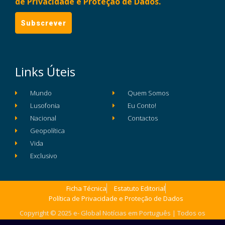
de Privacidade e Proteção de Dados.
Links Úteis
Mundo
Quem Somos
Lusofonia
Eu Conto!
Nacional
Contactos
Geopolítica
Vida
Exclusivo
Ficha Técnica
Estatuto Editorial
Política de Privacidade e Proteção de Dados
Copyright © 2025 e- Global Notícias em Português | Todos os
direitos reservados