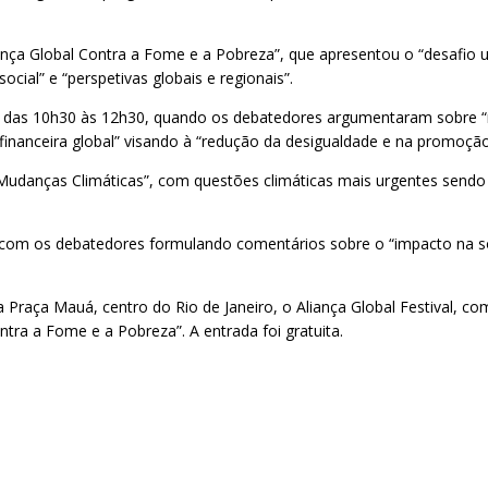
nça Global Contra a Fome e a Pobreza”, que apresentou o “desafio un
ocial” e “perspetivas globais e regionais”.
te, das 10h30 às 12h30, quando os debatedores argumentaram sobre “
financeira global” visando à “redução da desigualdade e na promoção
às Mudanças Climáticas”, com questões climáticas mais urgentes sen
 com os debatedores formulando comentários sobre o “impacto na s
 Praça Mauá, centro do Rio de Janeiro, o Aliança Global Festival, co
ontra a Fome e a Pobreza”. A entrada foi gratuita.