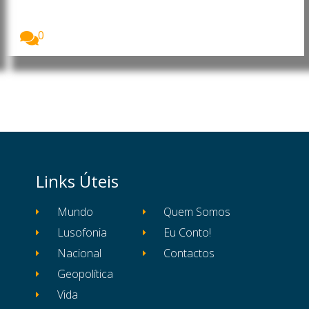
Os consulados do Brasil em vários países
começaram...
0
Links Úteis
Mundo
Quem Somos
Lusofonia
Eu Conto!
Nacional
Contactos
Geopolítica
Vida