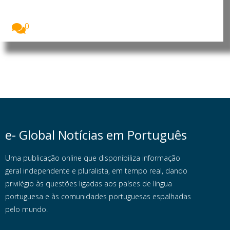
O Conselho de Direitos Humanos das Nações
Unidas...
0
e- Global Notícias em Português
Uma publicação online que disponibiliza informação
geral independente e pluralista, em tempo real, dando
privilégio às questões ligadas aos países de língua
portuguesa e às comunidades portuguesas espalhadas
pelo mundo.