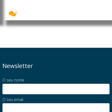
Foto: Agência Incomparáveis A economia informal
movimenta cerca...
0
Newsletter
O seu nome
O seu email