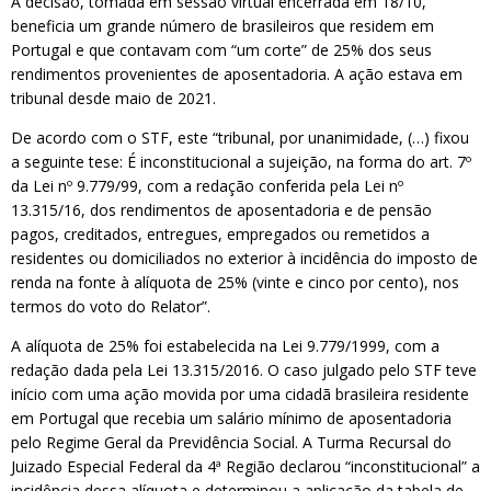
A decisão, tomada em sessão virtual encerrada em 18/10,
beneficia um grande número de brasileiros que residem em
Portugal e que contavam com “um corte” de 25% dos seus
rendimentos provenientes de aposentadoria. A ação estava em
tribunal desde maio de 2021.
De acordo com o STF, este “tribunal, por unanimidade, (…) fixou
a seguinte tese: É inconstitucional a sujeição, na forma do art. 7º
da Lei nº 9.779/99, com a redação conferida pela Lei nº
13.315/16, dos rendimentos de aposentadoria e de pensão
pagos, creditados, entregues, empregados ou remetidos a
residentes ou domiciliados no exterior à incidência do imposto de
renda na fonte à alíquota de 25% (vinte e cinco por cento), nos
termos do voto do Relator”.
A alíquota de 25% foi estabelecida na Lei 9.779/1999, com a
redação dada pela Lei 13.315/2016. O caso julgado pelo STF teve
início com uma ação movida por uma cidadã brasileira residente
em Portugal que recebia um salário mínimo de aposentadoria
pelo Regime Geral da Previdência Social. A Turma Recursal do
Juizado Especial Federal da 4ª Região declarou “inconstitucional” a
incidência dessa alíquota e determinou a aplicação da tabela de