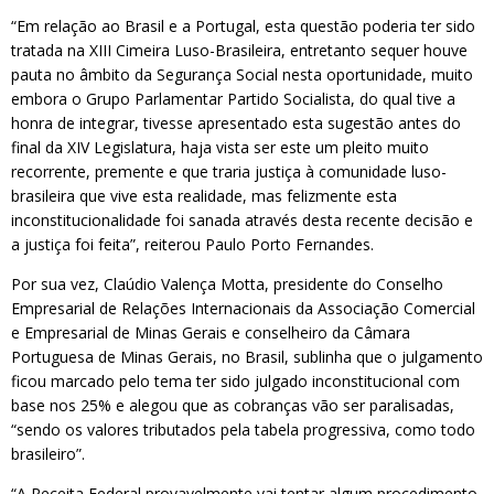
“Em relação ao Brasil e a Portugal, esta questão poderia ter sido
tratada na XIII Cimeira Luso-Brasileira, entretanto sequer houve
pauta no âmbito da Segurança Social nesta oportunidade, muito
embora o Grupo Parlamentar Partido Socialista, do qual tive a
honra de integrar, tivesse apresentado esta sugestão antes do
final da XIV Legislatura, haja vista ser este um pleito muito
recorrente, premente e que traria justiça à comunidade luso-
brasileira que vive esta realidade, mas felizmente esta
inconstitucionalidade foi sanada através desta recente decisão e
a justiça foi feita”, reiterou Paulo Porto Fernandes.
Por sua vez, Claúdio Valença Motta, presidente do Conselho
Empresarial de Relações Internacionais da Associação Comercial
e Empresarial de Minas Gerais e conselheiro da Câmara
Portuguesa de Minas Gerais, no Brasil, sublinha que o julgamento
ficou marcado pelo tema ter sido julgado inconstitucional com
base nos 25% e alegou que as cobranças vão ser paralisadas,
“sendo os valores tributados pela tabela progressiva, como todo
brasileiro”.
“A Receita Federal provavelmente vai tentar algum procedimento,