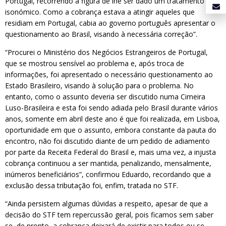
Portugal, recorrendo à figura de lhe ser dado um tratamento
isonómico. Como a cobrança estava a atingir aqueles que
residiam em Portugal, cabia ao governo português apresentar o
questionamento ao Brasil, visando à necessária correção”.
“Procurei o Ministério dos Negócios Estrangeiros de Portugal,
que se mostrou sensível ao problema e, após troca de
informações, foi apresentado o necessário questionamento ao
Estado Brasileiro, visando à solução para o problema. No
entanto, como o assunto deveria ser discutido numa Cimeira
Luso-Brasileira e esta foi sendo adiada pelo Brasil durante vários
anos, somente em abril deste ano é que foi realizada, em Lisboa,
oportunidade em que o assunto, embora constante da pauta do
encontro, não foi discutido diante de um pedido de adiamento
por parte da Receita Federal do Brasil e, mais uma vez, a injusta
cobrança continuou a ser mantida, penalizando, mensalmente,
inúmeros beneficiários”, confirmou Eduardo, recordando que a
exclusão dessa tributação foi, enfim, tratada no STF.
“Ainda persistem algumas dúvidas a respeito, apesar de que a
decisão do STF tem repercussão geral, pois ficamos sem saber
se, de pronto, a cobrança deixará de existir para todos ou se