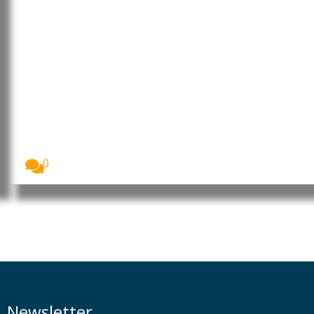
Brasil: Trabalhadoras domésticas
continuam maioritariamente na
informalidade, apesar das
garantias legais
As mulheres representam a esmagadora maioria do
trabalho...
0
Newsletter