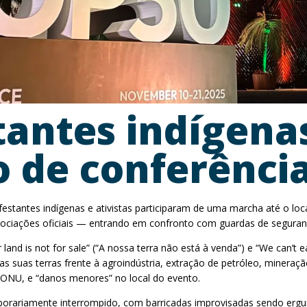
tantes indígenas
 de conferênci
estantes indígenas e ativistas participaram de uma marcha até o loc
gociações oficiais — entrando em confronto com guardas de seguranç
nd is not for sale” (“A nossa terra não está à venda”) e “We can’t
s suas terras frente à agroindústria, extração de petróleo, mineraçã
ONU, e “danos menores” no local do evento.
orariamente interrompido, com barricadas improvisadas sendo ergui