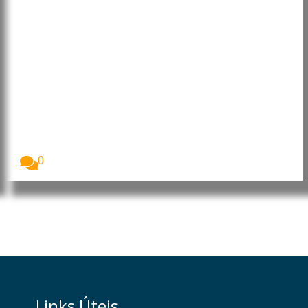
Brasil e China avançam para
acordo sobre tarifa da carne
bovina
O ministro da Fazenda, Fernando Haddad, anunciou
que...
0
Links Úteis