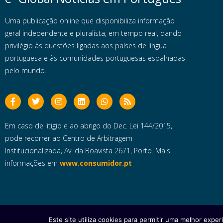
Uma publicação online que disponibiliza informação
geral independente e pluralista, em tempo real, dando
privilégio às questões ligadas aos países de língua
portuguesa e às comunidades portuguesas espalhadas
pelo mundo.
Em caso de litigio e ao abrigo do Dec. Lei 144/2015,
pode recorrer ao Centro de Arbitragem
Institucionalizada, Av. da Boavista 2671, Porto. Mais
informações em
www.consumidor.pt
Este site utiliza cookies para permitir uma melhor experi
Copyright © 2025 e- Global Notícias em Português | Todos os dire