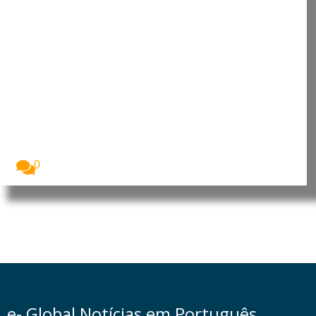
Cultura digital pode
“comprometer” a criatividade
antes de “provocar” mudanças
genéticas, diz neurocientista
luso-brasileiro
Fabiano de Abreu Agrela Rodrigues, neurocientista
luso-brasileiro. Foto:...
0
e- Global Notícias em Português