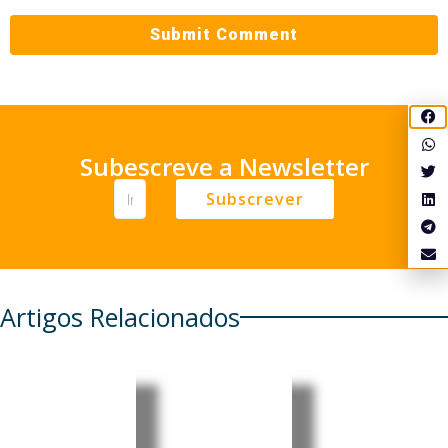
Subescreve a Newsletter
Subscrever
Artigos Relacionados
Brasileira
Consulad
Meta
Mariânge
os do
lança
la Simão
Brasil
agente