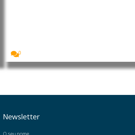
Brasil: Trabalhadoras domésticas
continuam maioritariamente na
informalidade, apesar das
garantias legais
As mulheres representam a esmagadora maioria do
trabalho...
0
Newsletter
O seu nome