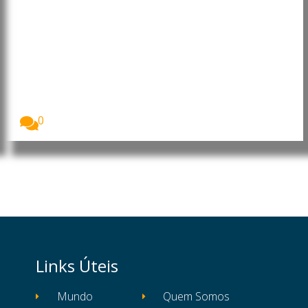
Brasil e China avançam para
acordo sobre tarifa da carne
bovina
O ministro da Fazenda, Fernando Haddad, anunciou
que...
0
Links Úteis
Mundo
Quem Somos