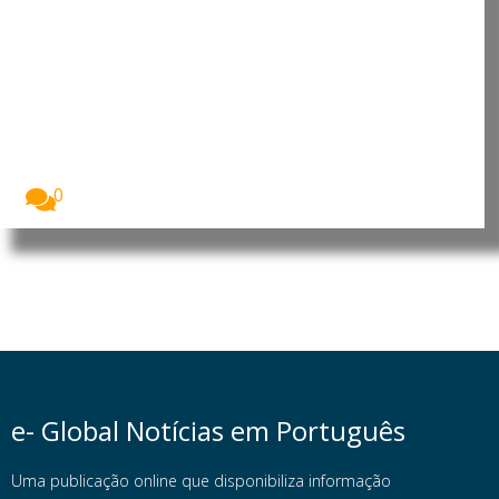
Cultura digital pode
“comprometer” a criatividade
antes de “provocar” mudanças
genéticas, diz neurocientista
luso-brasileiro
Fabiano de Abreu Agrela Rodrigues, neurocientista
luso-brasileiro. Foto:...
0
e- Global Notícias em Português
Uma publicação online que disponibiliza informação