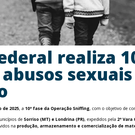
Federal realiza 1
abusos sexuais 
o
o de 2025
, a
10ª fase da Operação Sniffing
, com o objetivo de c
nicípios de
Sorriso (MT) e Londrina (PR)
, expedidos pela
2ª Vara 
lvidos na
produção, armazenamento e comercialização de materia