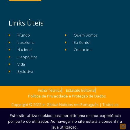
Links Úteis
Mundo
Quem Somos
Lusofonia
Eu Conto!
Nacional
Contactos
Geopolítica
Vida
Exclusivo
Ficha Técnica
Estatuto Editorial
Política de Privacidade e Proteção de Dados
Copyright © 2025 e- Global Notícias em Português | Todos os
direitos reservados
Este site utiliza cookies para permitir uma melhor experiência
por parte do utilizador. Ao navegar no site estará a consentir a
sua utilização.