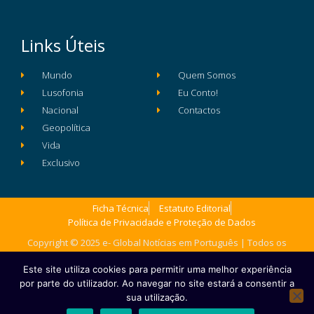
Links Úteis
Mundo
Quem Somos
Lusofonia
Eu Conto!
Nacional
Contactos
Geopolítica
Vida
Exclusivo
Ficha Técnica
Estatuto Editorial
Política de Privacidade e Proteção de Dados
Copyright © 2025 e- Global Notícias em Português | Todos os
direitos reservados
Este site utiliza cookies para permitir uma melhor experiência
por parte do utilizador. Ao navegar no site estará a consentir a
sua utilização.