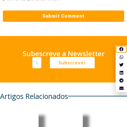
Subescreve a Newsletter
Subscrever
Artigos Relacionados
EUA
Brasil
Brasileira
revogam
acusa
Mariânge