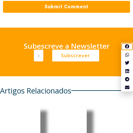
Subescreve a Newsletter
Subscrever
Artigos Relacionados
Brasil
Brasileira
Consulad
acusa
Mariânge
os do
EUA de
la Simão
Brasil