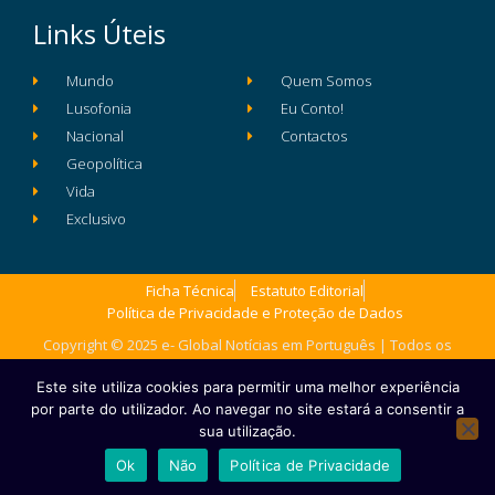
Links Úteis
Mundo
Quem Somos
Lusofonia
Eu Conto!
Nacional
Contactos
Geopolítica
Vida
Exclusivo
Ficha Técnica
Estatuto Editorial
Política de Privacidade e Proteção de Dados
Copyright © 2025 e- Global Notícias em Português | Todos os
direitos reservados
Este site utiliza cookies para permitir uma melhor experiência
por parte do utilizador. Ao navegar no site estará a consentir a
sua utilização.
Ok
Não
Política de Privacidade