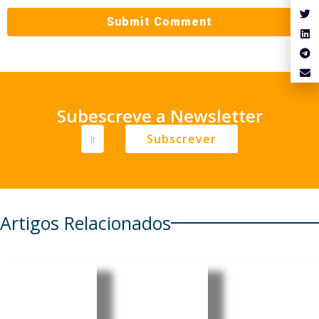
Subescreve a Newsletter
Subscrever
Artigos Relacionados
Brasil:
Cultura
Brasil e
Informali
digital
China
dade
pode
avançam