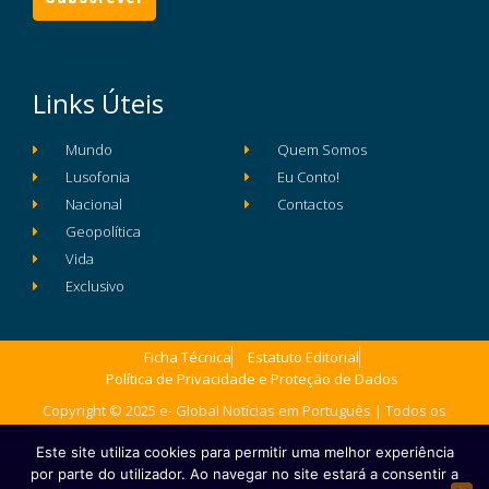
Links Úteis
Mundo
Quem Somos
Lusofonia
Eu Conto!
Nacional
Contactos
Geopolítica
Vida
Exclusivo
Ficha Técnica
Estatuto Editorial
Política de Privacidade e Proteção de Dados
Copyright © 2025 e- Global Notícias em Português | Todos os
direitos reservados
Este site utiliza cookies para permitir uma melhor experiência
por parte do utilizador. Ao navegar no site estará a consentir a