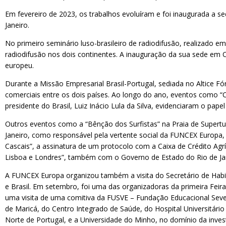
Em fevereiro de 2023, os trabalhos evoluíram e foi inaugurada a
Janeiro.
No primeiro seminário luso-brasileiro de radiodifusão, realizado e
radiodifusão nos dois continentes. A inauguração da sua sede e
europeu.
Durante a Missão Empresarial Brasil-Portugal, sediada no Altice 
comerciais entre os dois países. Ao longo do ano, eventos como “
presidente do Brasil, Luiz Inácio Lula da Silva, evidenciaram o p
Outros eventos como a “Bênção dos Surfistas” na Praia de Supertu
Janeiro, como responsável pela vertente social da FUNCEX Europa
Cascais”, a assinatura de um protocolo com a Caixa de Crédito Agrí
Lisboa e Londres”, também com o Governo de Estado do Rio de Jan
A FUNCEX Europa organizou também a visita do Secretário de Habi
e Brasil. Em setembro, foi uma das organizadoras da primeira Fei
uma visita de uma comitiva da FUSVE – Fundação Educacional Sever
de Maricá, do Centro Integrado de Saúde, do Hospital Universit
Norte de Portugal, e a Universidade do Minho, no domínio da inves