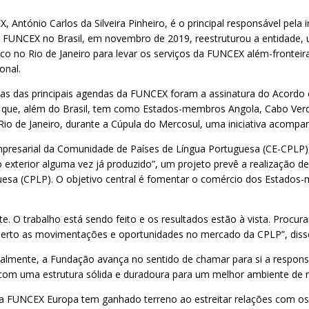
António Carlos da Silveira Pinheiro, é o principal responsável pela
a FUNCEX no Brasil, em novembro de 2019, reestruturou a entidade,
ico no Rio de Janeiro para levar os serviços da FUNCEX além-fronteir
onal.
 das principais agendas da FUNCEX foram a assinatura do Acordo en
 que, além do Brasil, tem como Estados-membros Angola, Cabo Verde
 de Janeiro, durante a Cúpula do Mercosul, uma iniciativa acompanha
esarial da Comunidade de Países de Língua Portuguesa (CE-CPLP), c
exterior alguma vez já produzido”, um projeto prevê a realização d
esa (CPLP). O objetivo central é fomentar o comércio dos Estados-
. O trabalho está sendo feito e os resultados estão à vista. Procur
to as movimentações e oportunidades no mercado da CPLP”, disse An
ualmente, a Fundação avança no sentido de chamar para si a respons
com uma estrutura sólida e duradoura para um melhor ambiente de n
a FUNCEX Europa tem ganhado terreno ao estreitar relações com os 