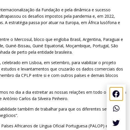
 internacionalização da Fundação e pela dinâmica e sucesso
 ultrapassou os desafios impostos pela pandemia e, em 2022,
as. A estratégia passa por atuar na Europa, em África lusófona e
tre o Mercosul, bloco que engloba Brasil, Argentina, Paraguai e
, Guiné-Bissau, Guiné Equatorial, Moçambique, Portugal, São
da de perto pela entidade brasileira.
elebrado em Lisboa, em setembro, para viabilizar o projeto
e estudos e levantamentos que cruzarão os dados comerciais dos
membro da CPLP entre si e com outros países e demais blocos
amos no dia a dia estreitar as nossas relações em todo o mundo. Já
tónio Carlos da Silveira Pinheiro.
abilidade também de trabalhar para que os diferentes setores
egócios”.
Países Africanos de Língua Oficial Portuguesa (PALOP) e com a