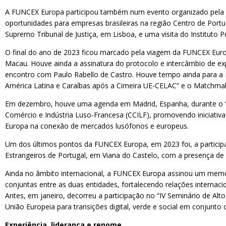
A FUNCEX Europa participou também num evento organizado pela Câm
oportunidades para empresas brasileiras na região Centro de Por
Supremo Tribunal de Justiça, em Lisboa, e uma visita do Instituto
O final do ano de 2023 ficou marcado pela viagem da FUNCEX Euro
Macau. Houve ainda a assinatura do protocolo e intercâmbio de ex
encontro com Paulo Rabello de Castro. Houve tempo ainda para a M
América Latina e Caraíbas após a Cimeira UE-CELAC” e o Matchma
Em dezembro, houve uma agenda em Madrid, Espanha, durante o “l
Comércio e Indústria Luso-Francesa (CCILF), promovendo iniciativas
Europa na conexão de mercados lusófonos e europeus.
Um dos últimos pontos da FUNCEX Europa, em 2023 foi, a partici
Estrangeiros de Portugal, em Viana do Castelo, com a presença de 
Ainda no âmbito internacional, a FUNCEX Europa assinou um mem
conjuntas entre as duas entidades, fortalecendo relações internac
Antes, em janeiro, decorreu a participação no “IV Seminário de A
União Europeia para transições digital, verde e social em conjunto
Experiência, liderança e renome