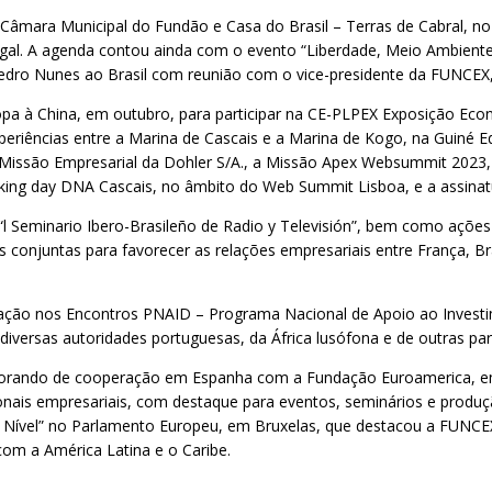
ara Municipal do Fundão e Casa do Brasil – Terras de Cabral, no di
tugal. A agenda contou ainda com o evento “Liberdade, Meio Ambien
 Pedro Nunes ao Brasil com reunião com o vice-presidente da FUNCEX,
pa à China, em outubro, para participar na CE-PLPEX Exposição Eco
periências entre a Marina de Cascais e a Marina de Kogo, na Guiné E
issão Empresarial da Dohler S/A., a Missão Apex Websummit 2023, o
king day DNA Cascais, no âmbito do Web Summit Lisboa, e a assina
 Seminario Ibero-Brasileño de Radio y Televisión”, bem como açõ
 conjuntas para favorecer as relações empresariais entre França, Br
pação nos Encontros PNAID – Programa Nacional de Apoio ao Investi
diversas autoridades portuguesas, da África lusófona e de outras p
orando de cooperação em Espanha com a Fundação Euroamerica, em 
ionais empresariais, com destaque para eventos, seminários e produ
lto Nível” no Parlamento Europeu, em Bruxelas, que destacou a FUNC
 com a América Latina e o Caribe.