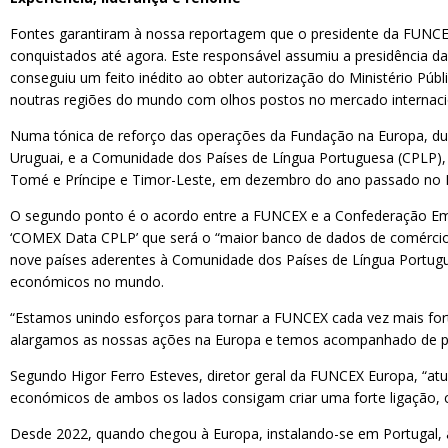
Fontes garantiram à nossa reportagem que o presidente da FUNCEX, 
conquistados até agora. Este responsável assumiu a presidência d
conseguiu um feito inédito ao obter autorização do Ministério Públ
noutras regiões do mundo com olhos postos no mercado internaci
Numa tónica de reforço das operações da Fundação na Europa, duas
Uruguai, e a Comunidade dos Países de Língua Portuguesa (CPLP),
Tomé e Príncipe e Timor-Leste, em dezembro do ano passado no Rio
O segundo ponto é o acordo entre a FUNCEX e a Confederação Empr
‘COMEX Data CPLP’ que será o “maior banco de dados de comércio 
nove países aderentes à Comunidade dos Países de Língua Portugu
económicos no mundo.
“Estamos unindo esforços para tornar a FUNCEX cada vez mais forte
alargamos as nossas ações na Europa e temos acompanhado de per
Segundo Higor Ferro Esteves, diretor geral da FUNCEX Europa, “at
económicos de ambos os lados consigam criar uma forte ligação, 
Desde 2022, quando chegou à Europa, instalando-se em Portugal, 