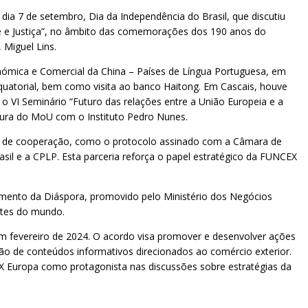
a 7 de setembro, Dia da Independência do Brasil, que discutiu
te e Justiça”, no âmbito das comemorações dos 190 anos do
 Miguel Lins.
nómica e Comercial da China – Países de Língua Portuguesa, em
quatorial, bem como visita ao banco Haitong. Em Cascais, houve
 VI Seminário “Futuro das relações entre a União Europeia e a
tura do MoU com o Instituto Pedro Nunes.
es de cooperação, como o protocolo assinado com a Câmara de
asil e a CPLP. Esta parceria reforça o papel estratégico da FUNCEX
mento da Diáspora, promovido pelo Ministério dos Negócios
artes do mundo.
fevereiro de 2024. O acordo visa promover e desenvolver ações
ção de conteúdos informativos direcionados ao comércio exterior.
EX Europa como protagonista nas discussões sobre estratégias da