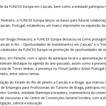
 sede da FUNCEX Europa em Cascais, bem como a entidade participou 
m fevereiro, a FUNCEX Europa lançou as bases para futuras colaboraç
m Cascais, Portugal, estabeleceu um marco importante na expansão
Fórum Braga (Fenacon), a FUNCEX Europa destacou-se como protagoni
Cascais in Rio – Oportunidades de Investimentos em Cascais” e o “F
apel catalisador da FUNCEX Europa na promoção de oportunidades de n
bos, em Peniche, com o apoio da autarquia local e a apresentação do
, tiveram destaque na agenda do ano passado, assim como a presenç
cola de Torres Vedras, a presença no Fórum Jurídico Brasil-Portugal 
eiro, entre outros temas.
tação do Estado do Rio de Janeiro a Cascais e a Braga, que marcou
ra de Empregos para Profissionais do Turismo de Braga, participou 
ino Sombra, entidade filantrópica brasileira, mantenedora da Univer
ário de Vassouras e do Centro de Convenções General Sombra, com a
tigação, ciência e educação.