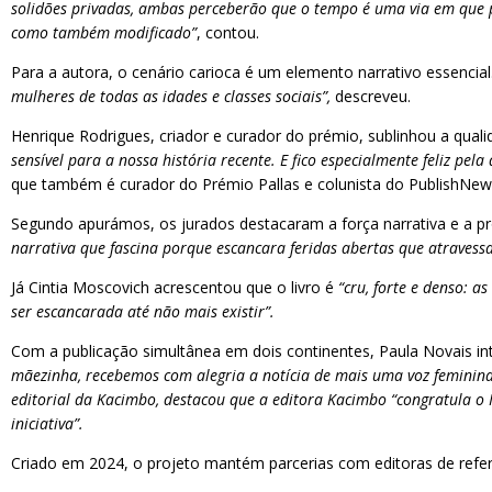
solidões privadas, ambas perceberão que o tempo é uma via em que po
como também modificado”
, contou.
Para a autora, o cenário carioca é um elemento narrativo essencial
mulheres de todas as idades e classes sociais”,
descreveu.
Henrique Rodrigues, criador e curador do prémio, sublinhou a qualid
sensível para a nossa história recente. E fico especialmente feliz p
que também é curador do Prémio Pallas e colunista do PublishNew
Segundo apurámos, os jurados destacaram a força narrativa e a p
narrativa que fascina porque escancara feridas abertas que atravessa
Já Cintia Moscovich acrescentou que o livro é
“cru, forte e denso: 
ser escancarada até não mais existir”.
Com a publicação simultânea em dois continentes, Paula Novais in
mãezinha, recebemos com alegria a notícia de mais uma voz feminina 
editorial da Kacimbo, destacou que a editora Kacimbo “congratula o 
iniciativa”.
Criado em 2024, o projeto mantém parcerias com editoras de referên