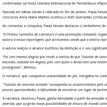
confirmadas na Festa Literária Internacional de Pernambuco (Flipor
Nascida em Minas Gerais e radicada no Rio de Janeiro, Paula Novais 
concursos Anna Maria Martins (contos) e Ruth Guimarães (crónicas).
Ao comentar a conquista, Paula Novais destacou o simbolismo do pr
“O Prémio Caminhos de Literatura é uma premiação relevante, organiz
autora à nossa reportagem, que acrescentou ainda que a vitória repr
A autora realçou o alcance lusófono da distinção e o seu significado
“Foi com imensa alegria que recebi a notícia de que “Gaiolas de conc
Kacimbo, sediada em Angola, país com quem o Brasil tem uma histór
prestigiosas”
, afirmou.
O romance, que conquistou unanimidade do júri, mergulha no conte
““Gaiolas de concreto armado” acompanha os acontecimentos pelo ol
poucas oportunidades, a dificuldade de encontrar um lugar de perten
A narrativa, observou Paula, ganha densidade a partir da amizade e
diversas, que surgirão novas possibilidades de leitura do mundo co