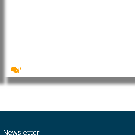
Brasil: Trabalhadoras domésticas
continuam maioritariamente na
informalidade, apesar das
garantias legais
As mulheres representam a esmagadora maioria do
trabalho...
0
Newsletter