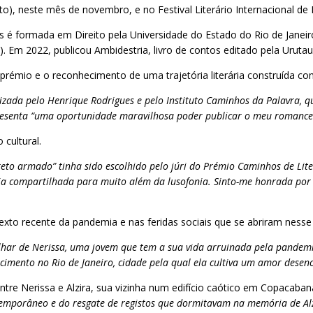
to), neste mês de novembro, e no Festival Literário Internacional de
é formada em Direito pela Universidade do Estado do Rio de Janeiro. 
 Em 2022, publicou Ambidestria, livro de contos editado pela Urutau
émio e o reconhecimento de uma trajetória literária construída com 
ada pelo Henrique Rodrigues e pelo Instituto Caminhos da Palavra, qu
esenta “uma oportunidade maravilhosa poder publicar o meu romance de
 cultural.
reto armado” tinha sido escolhido pelo júri do Prémio Caminhos de Lit
ia compartilhada para muito além da lusofonia. Sinto-me honrada por
xto recente da pandemia e nas feridas sociais que se abriram nesse
har de Nerissa, uma jovem que tem a sua vida arruinada pela pandemia
cimento no Rio de Janeiro, cidade pela qual ela cultiva um amor desen
ntre Nerissa e Alzira, sua vizinha num edifício caótico em Copacaban
ntemporâneo e do resgate de registos que dormitavam na memória de Alz