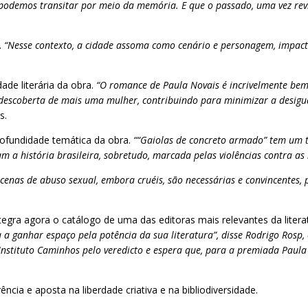
demos transitar por meio da memória. E que o passado, uma vez revisi
.
“Nesse contexto, a cidade assoma como cenário e personagem, impacta
ade literária da obra.
“O romance de Paula Novais é incrivelmente bem e
ela descoberta de mais uma mulher, contribuindo para minimizar a desigu
s.
rofundidade temática da obra.
““Gaiolas de concreto armado” tem um 
m a história brasileira, sobretudo, marcada pelas violências contra as
as cenas de abuso sexual, embora cruéis, são necessárias e convincentes
tegra agora o catálogo de uma das editoras mais relevantes da lite
a ganhar espaço pela potência da sua literatura”, disse Rodrigo Rosp,
Instituto Caminhos pelo veredicto e espera que, para a premiada Paula 
cia e aposta na liberdade criativa e na bibliodiversidade.