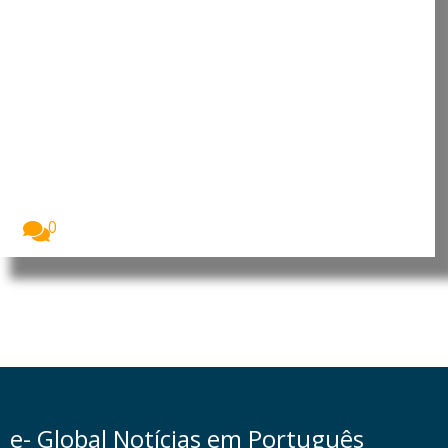
Cultura digital pode
“comprometer” a criatividade
antes de “provocar” mudanças
genéticas, diz neurocientista
luso-brasileiro
Fabiano de Abreu Agrela Rodrigues, neurocientista
luso-brasileiro. Foto:...
0
e- Global Notícias em Português