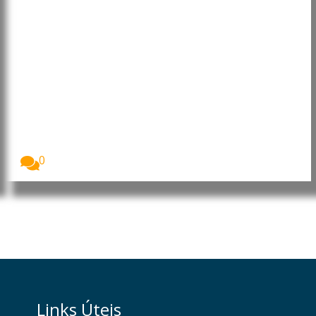
Brasil e China avançam para
acordo sobre tarifa da carne
bovina
O ministro da Fazenda, Fernando Haddad, anunciou
que...
0
Links Úteis