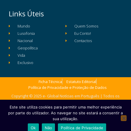
Links Úteis
Mundo
Quem Somos
Lusofonia
Eu Conto!
Nacional
Contactos
Geopolítica
Vida
Exclusivo
Ficha Técnica
Estatuto Editorial
Política de Privacidade e Proteção de Dados
Copyright © 2025 e- Global Notícias em Português | Todos os
direitos reservados
Este site utiliza cookies para permitir uma melhor experiência
por parte do utilizador. Ao navegar no site estará a consentir a
sua utilização.
Ok
Não
Política de Privacidade