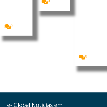
0
on
, diz
neurocie
A China
anunciou um
ntista
novo pacote
luso-
de medidas...
brasileiro
0
Fabiano de
Abreu Agrela
Rodrigues,
neurocientist
a luso-
brasileiro.
Foto:...
0
e- Global Notícias em