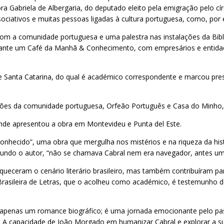
a Gabriela de Albergaria, do deputado eleito pela emigração pelo cí
sociativos e muitas pessoas ligadas à cultura portuguesa, como, por 
om a comunidade portuguesa e uma palestra nas instalações da Bibl
ante um Café da Manhã & Conhecimento, com empresários e entidades 
o de Santa Catarina, do qual é académico correspondente e marcou pr
iações da comunidade portuguesa, Orfeão Português e Casa do Minho
 onde apresentou a obra em Montevideu e Punta del Este.
nhecido”, uma obra que mergulha nos mistérios e na riqueza da histó
gundo o autor, “não se chamava Cabral nem era navegador, antes um
eceram o cenário literário brasileiro, mas também contribuíram para 
sileira de Letras, que o acolheu como académico, é testemunho de s
 apenas um romance biográfico; é uma jornada emocionante pelo pas
a. A capacidade de João Morgado em humanizar Cabral e explorar a su