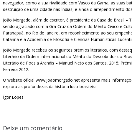
navegador, como a sua rivalidade com Vasco da Gama, as suas bata
destruição de uma cidade nas Índias, e ainda o arrependimento dos f
João Morgado, além de escritor, é presidente da Casa do Brasil – 
sendo agraciado com a Grã-Cruz da Ordem do Mérito Cívico e Cultur
Paranapuã, no Rio de Janeiro, em reconhecimento ao seu empenho na
Catarina e a Academia de Filosofia e Ciências Humanísticas Lucent
João Morgado recebeu os seguintes prémios literários, com destaq
Literário da Ordem Internacional do Mérito do Descobridor do Bras
Literário de Poesia Arandis – Manuel Neto dos Santos, 2015; Prémio 
Ferreira 2012.
O website oficial www.joaomorgado.net apresenta mais informações 
explora as profundezas da história luso-brasileira.
Ígor Lopes
Deixe um comentário