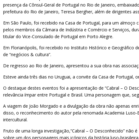
presença da Cônsul-Geral de Portugal no Rio de Janeiro, embaixador
prefeitura do Rio de Janeiro, Teresa Bergher, além de dirigentes as
Em São Paulo, foi recebido na Casa de Portugal, para um almoço c
pelos membros da Câmara de Indústria e Comércio e Serviços, dur
titular do Vice-Consulado de Portugal em Porto Alegre.
Em Florianópolis, foi recebido no Instituto Histórico e Geográfic
de “negócios & cultura”.
De regresso ao Rio de Janeiro, apresentou a sua obra nas assoc
Esteve ainda três dias no Uruguai, a convite da Casa de Portugal,
O destaque destes eventos foi a apresentação de “Cabral – O Desco
relevância ímpar entre Portugal e Brasil. Uma personagem que, se
A viagem de João Morgado e a divulgação da obra não apenas enriqu
disso, o reconhecimento do autor pela renomada Academia Luso-Bra
intercultural.
Fruto de uma longa investigação,“Cabral – O Desconhecido” não é
sobre um dos personagens mais icónicos da história luso-brasileir