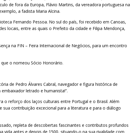
rculo de fora da Europa, Flávio Martins, da vereadora portuguesa na
exemplo, a fadista Maria Alcina.
ioteca Fernando Pessoa. No sul do país, foi recebido em Canoas,
locais, entre as quais o Prefeito da cidade e Filipa Mendonça,
esença na FIN – Feira Internacional de Negócios, para um encontro
, que o nomeou Sócio Honorário.
ria de Pedro Álvares Cabral, navegador e figura histórica de
 embaixador letrado e humanista!”.
o reforço dos laços culturais entre Portugal e o Brasil. Além
ua contribuição excecional para a literatura e para o diálogo
sado, repleta de descobertas fascinantes e contributos profundos
a vida antes e depois de 1500, situando-o na sua rivalidade com