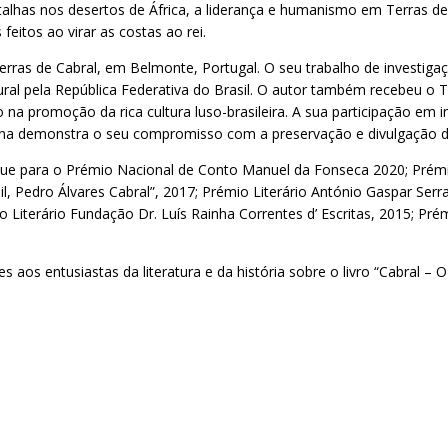
lhas nos desertos de África, a liderança e humanismo em Terras de V
eitos ao virar as costas ao rei.
Terras de Cabral, em Belmonte, Portugal. O seu trabalho de investi
al pela República Federativa do Brasil. O autor também recebeu o T
 promoção da rica cultura luso-brasileira. A sua participação em in
ina demonstra o seu compromisso com a preservação e divulgação da 
ue para o Prémio Nacional de Conto Manuel da Fonseca 2020; Prémio
il, Pedro Álvares Cabral”, 2017; Prémio Literário António Gaspar Ser
Literário Fundação Dr. Luís Rainha Correntes d’ Escritas, 2015; Prémi
aos entusiastas da literatura e da história sobre o livro “Cabral – 