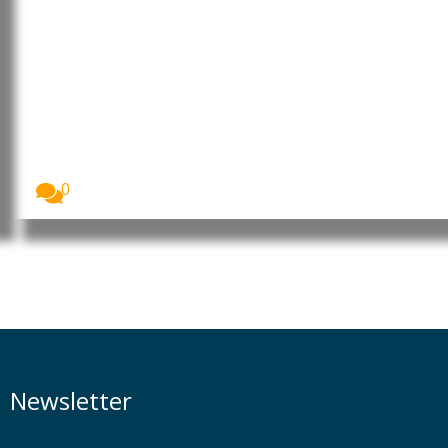
China endurece resposta aos
EUA com novos controlos de
exportação antes da visita de Xi
a Washington
A China anunciou um novo pacote de medidas...
0
Newsletter