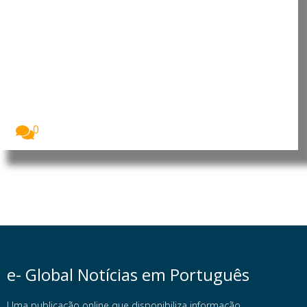
Japão: Primeira-ministra
reafirma política antinuclear em
Hiroshima
O Japão assinalou o 81.º aniversário do
bombardeamento...
0
e- Global Notícias em Português
Uma publicação online que disponibiliza informação