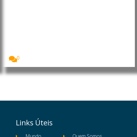
Afeganistão: Desnutrição
infantil atinge níveis
alarmantes, alerta Programa
Mundial de Alimentos
O Programa Mundial de Alimentos (PMA/WFP) alertou
que...
0
Links Úteis
Mundo
Quem Somos