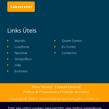
Links Úteis
Mundo
Quem Somos
Lusofonia
Eu Conto!
Nacional
Contactos
Geopolítica
Vida
Exclusivo
Ficha Técnica
Estatuto Editorial
Política de Privacidade e Proteção de Dados
Copyright © 2025 e- Global Notícias em Português | Todos os
direitos reservados
Este site utiliza cookies para permitir uma melhor experiência