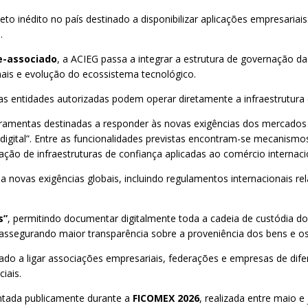
inédito no país destinado a disponibilizar aplicações empresariais 
.
e-associado
, a ACIEG passa a integrar a estrutura de governação d
is e evolução do ecossistema tecnológico.
 entidades autorizadas podem operar diretamente a infraestrutura
rramentas destinadas a responder às novas exigências dos mercados i
digital”. Entre as funcionalidades previstas encontram-se mecanismos 
ção de infraestruturas de confiança aplicadas ao comércio internaci
 a novas exigências globais, incluindo regulamentos internacionais r
s”
, permitindo documentar digitalmente toda a cadeia de custódia dos
assegurando maior transparência sobre a proveniência dos bens e o
do a ligar associações empresariais, federações e empresas de dif
iais.
sentada publicamente durante a
FICOMEX 2026
, realizada entre maio e