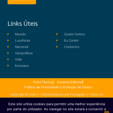
Links Úteis
Mundo
Quem Somos
Lusofonia
Eu Conto!
Nacional
Contactos
Geopolítica
Vida
Exclusivo
Ficha Técnica
Estatuto Editorial
Política de Privacidade e Proteção de Dados
Copyright © 2025 e- Global Notícias em Português | Todos os
direitos reservados
Este site utiliza cookies para permitir uma melhor experiência
por parte do utilizador. Ao navegar no site estará a consentir a