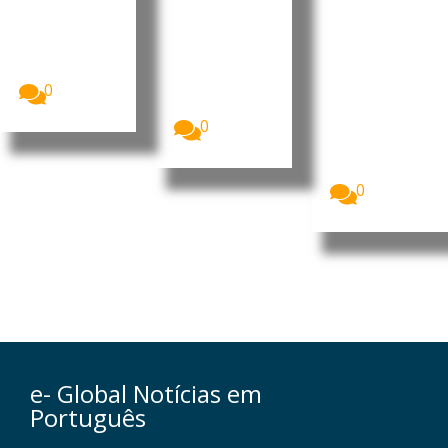
ca
Grande
pensão
do Sul
alimentíc
O Brasil e a
China
ia por
O Exército
intensificara
Brasileiro
transferê
m o diálogo...
está a
ncia
reforçar as
0
bancária
operações...
O Brasil
0
passou a
contar com
um novo...
0
e- Global Notícias em
Português