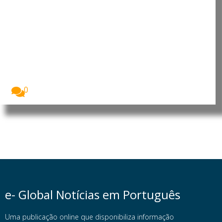
Cultura digital pode
“comprometer” a criatividade
antes de “provocar” mudanças
genéticas, diz neurocientista
luso-brasileiro
Fabiano de Abreu Agrela Rodrigues, neurocientista
luso-brasileiro. Foto:...
0
e- Global Notícias em Português
Uma publicação online que disponibiliza informação