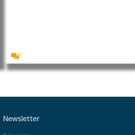
Brasil: Trabalhadoras domésticas
continuam maioritariamente na
informalidade, apesar das
garantias legais
As mulheres representam a esmagadora maioria do
trabalho...
0
Newsletter