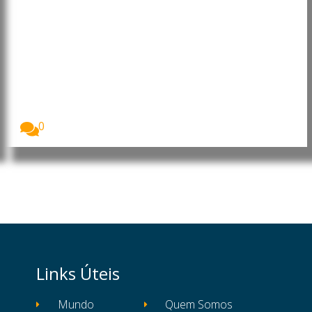
Brasil e China avançam para
acordo sobre tarifa da carne
bovina
O ministro da Fazenda, Fernando Haddad, anunciou
que...
0
Links Úteis
Mundo
Quem Somos