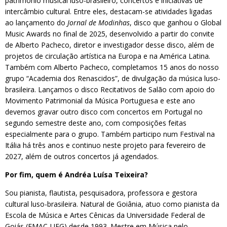
património musical luso-brasileiro, concertos e iniciativas de
intercâmbio cultural. Entre eles, destacam-se atividades ligadas
ao lançamento do
Jornal de Modinhas
, disco que ganhou o Global
Music Awards no final de 2025, desenvolvido a partir do convite
de Alberto Pacheco, diretor e investigador desse disco, além de
projetos de circulação artística na Europa e na América Latina.
Também com Alberto Pacheco, completamos 15 anos do nosso
grupo “Academia dos Renascidos”, de divulgação da música luso-
brasileira. Lançamos o disco Recitativos de Salão com apoio do
Movimento Patrimonial da Música Portuguesa e este ano
devemos gravar outro disco com concertos em Portugal no
segundo semestre deste ano, com composições feitas
especialmente para o grupo. Também participo num Festival na
Itália há três anos e continuo neste projeto para fevereiro de
2027, além de outros concertos já agendados.
Por fim, quem é
Andréa Luísa Teixeira?
Sou pianista, flautista, pesquisadora, professora e gestora
cultural luso-brasileira. Natural de Goiânia, atuo como pianista da
Escola de Música e Artes Cênicas da Universidade Federal de
Goiás (EMAC-UFG) desde 1993. Mestre em Música pelo