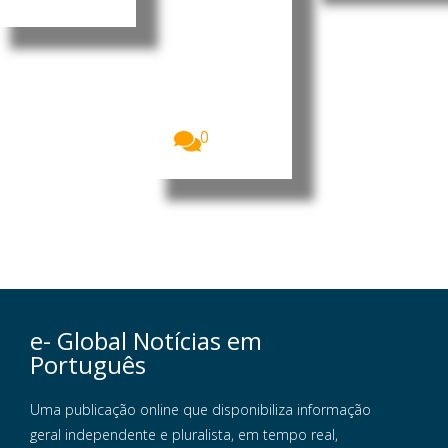
brasileiro
Fabiano de
Abreu Agrela
Rodrigues,
neurocientist
a luso-
brasileiro.
Foto:...
0
e- Global Notícias em
Português
Uma publicação online que disponibiliza informação
geral independente e pluralista, em tempo real,