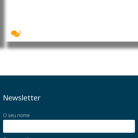
informalidade, apesar das
garantias legais
As mulheres representam a esmagadora maioria do
trabalho...
0
Newsletter
O seu nome