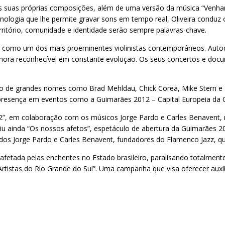
 as suas próprias composições, além de uma versão da música “Venham
cnologia que lhe permite gravar sons em tempo real, Oliveira condu
erritório, comunidade e identidade serão sempre palavras-chave.
 como um dos mais proeminentes violinistas contemporâneos. Autodida
onora reconhecível em constante evolução. Os seus concertos e docu
o lado de grandes nomes como Brad Mehldau, Chick Corea, Mike Stern 
o presença em eventos como a Guimarães 2012 – Capital Europeia da C
22”, em colaboração com os músicos Jorge Pardo e Carles Benavent, 
iu ainda “Os nossos afetos”, espetáculo de abertura da Guimarães 20
uados Jorge Pardo e Carles Benavent, fundadores do Flamenco Jazz, 
afetada pelas enchentes no Estado brasileiro, paralisando totalmente 
Artistas do Rio Grande do Sul”. Uma campanha que visa oferecer aux