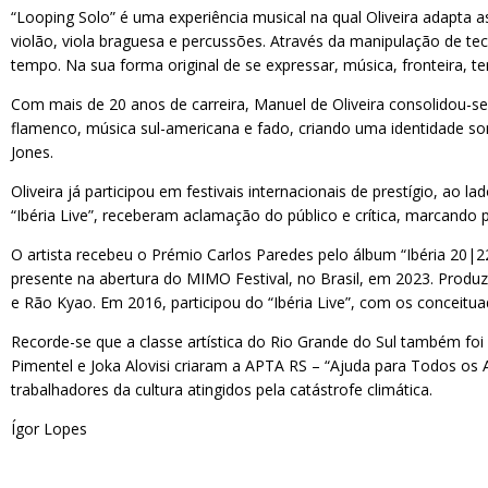
“Looping Solo” é uma experiência musical na qual Oliveira adapta
violão, viola braguesa e percussões. Através da manipulação de te
tempo. Na sua forma original de se expressar, música, fronteira, t
Com mais de 20 anos de carreira, Manuel de Oliveira consolidou-se
flamenco, música sul-americana e fado, criando uma identidade s
Jones.
Oliveira já participou em festivais internacionais de prestígio, a
“Ibéria Live”, receberam aclamação do público e crítica, marcand
O artista recebeu o Prémio Carlos Paredes pelo álbum “Ibéria 20|
presente na abertura do MIMO Festival, no Brasil, em 2023. Produz
e Rão Kyao. Em 2016, participou do “Ibéria Live”, com os conceit
Recorde-se que a classe artística do Rio Grande do Sul também foi 
Pimentel e Joka Alovisi criaram a APTA RS – “Ajuda para Todos os 
trabalhadores da cultura atingidos pela catástrofe climática.
Ígor Lopes