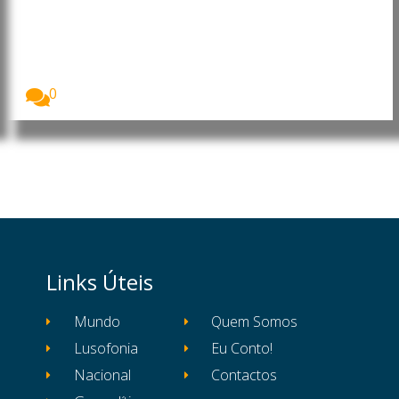
acordo sobre tarifa da carne
bovina
O ministro da Fazenda, Fernando Haddad, anunciou
que...
0
Links Úteis
Mundo
Quem Somos
Lusofonia
Eu Conto!
Nacional
Contactos