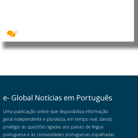
genéticas, diz neurocientista
luso-brasileiro
Fabiano de Abreu Agrela Rodrigues, neurocientista
luso-brasileiro. Foto:...
0
e- Global Notícias em Português
Uma publicação online que disponibiliza informação
geral independente e pluralista, em tempo real, dando
privilégio às questões ligadas aos países de língua
portuguesa e às comunidades portuguesas espalhadas