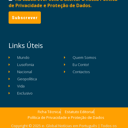
de Privacidade e Proteção de Dados.
Links Úteis
Mundo
Quem Somos
Lusofonia
Eu Conto!
Nacional
Contactos
Geopolítica
Vida
Exclusivo
Ficha Técnica
Estatuto Editorial
Política de Privacidade e Proteção de Dados
Copyright © 2025 e- Global Notícias em Português | Todos os