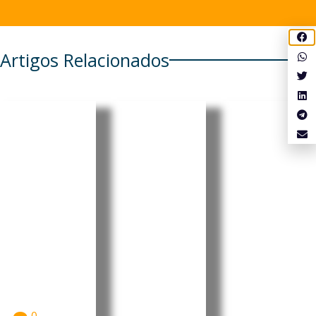
Artigos Relacionados
Cabo
Pensionis
Cabo
Verde
tas
Verde:
regista
portugue
Luís
aumento
ses em
Filipe
de 6,86%
Cabo
Tavares
nos
Verde e
oficializa
combustí
em mais
candidat
veis
seis
ura à
países
liderança
A Agência
Reguladora
têm de
do MpD
Multissectori
realizar
com
al da
prova de
apelo à
Economia
vida até
união e à
(ARME)
divulgou...
15 de
valorizaç