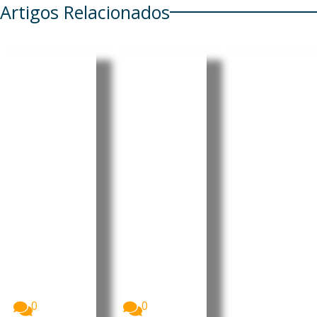
Artigos Relacionados
Cabo
Cabo
Cabo
Verde:
Verde:
Verde:
Parlamen
President
Pedro
to aprova
e destaca
Ramos
Orçamen
progress
reforçou
to
os e
projeção
Retificati
desafios
internaci
vo para
no Dia do
onal da
2026 sem
Municípi
liderança
aumenta
o do
portugue
r a
Tarrafal
sa no
despesa
de São
“Human
pública
Nicolau
Leaders
Internati
A Assembleia
O Presidente
Nacional de
da República
onal
Cabo Verde
de Cabo
Congress
aprovou, na...
Verde, José...
”
0
0
Imagem: