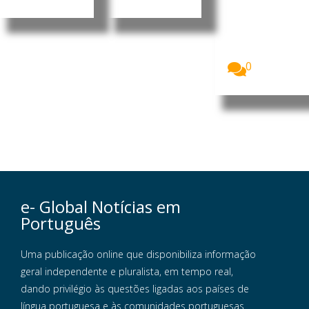
Pedro
Ramos, CEO
da Dale
Carnegie
Portugal...
0
e- Global Notícias em
Português
Uma publicação online que disponibiliza informação
geral independente e pluralista, em tempo real,
dando privilégio às questões ligadas aos países de
língua portuguesa e às comunidades portuguesas